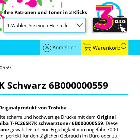
Ihre Patronen und Toner in 3 Klicks
0
Anmelden
Warenkorb
00559
7K Schwarz 6B000000559
Originalprodukt von Toshiba
lte scharfe und hochwertige Drucke mit dem
Original
hiba T-FC26SK7K schwarztoner 6B000000559
. Diese
rone
gewährleistet eine Ergiebigkeit von ungefähr 7000
en, perfekt für den täglichen Gebrauch im Büro oder zu