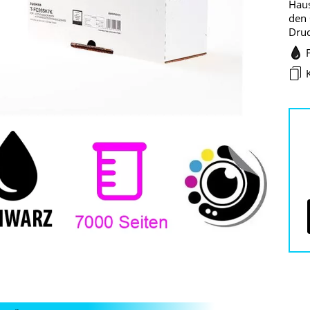
Haus
den
Druc