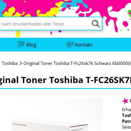
Blog
Kontakt
Toshiba
Original Toner Toshiba T-Fc26sk7k Schwarz 6b0000
ginal Toner Toshiba T-FC26SK
Erha
Tos
Pat
Seit