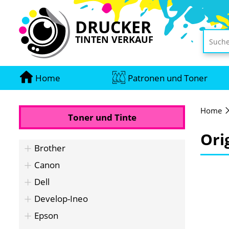
DRUCKER
TINTEN VERKAUF
Home
Patronen und Toner
Home
Toner und Tinte
Ori
Brother
Canon
Dell
Develop-Ineo
Epson