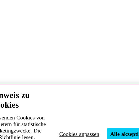
nweis zu
okies
wenden Cookies von
etern für statistische
ketingzwecke.
Die
Cookies anpassen
Alle akzept
ichtlinie lesen
.