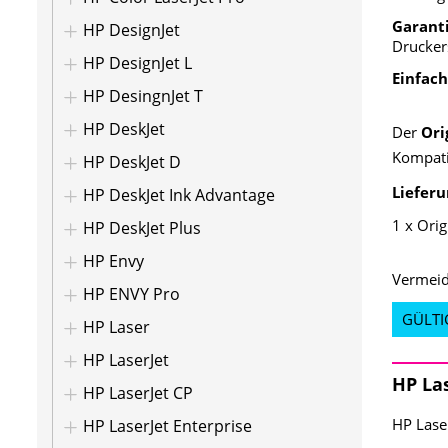
Garanti
HP DesignJet
Drucker
HP DesignJet L
Einfach
HP DesingnJet T
HP DeskJet
Der
Ori
Kompatib
HP DeskJet D
Liefer
HP DeskJet Ink Advantage
1 x Ori
HP DeskJet Plus
HP Envy
Vermeid
HP ENVY Pro
GÜLTI
HP Laser
HP LaserJet
HP Las
HP LaserJet CP
HP Lase
HP LaserJet Enterprise