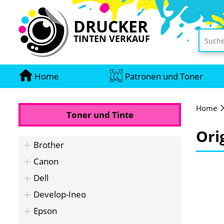
DRUCKER
TINTEN VERKAUF
Home
Patronen und Toner
Home
Toner und Tinte
Ori
Brother
Canon
Dell
Develop-Ineo
Epson