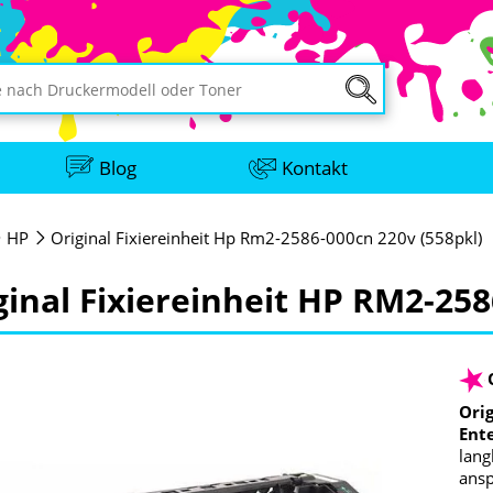
Blog
Kontakt
HP
Original Fixiereinheit Hp Rm2-2586-000cn 220v (558pkl)
ginal Fixiereinheit HP RM2-25
Ori
Ent
lang
ansp